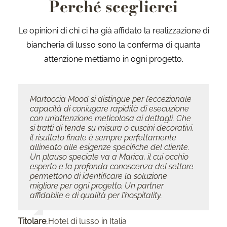
Perché sceglierci
Le opinioni di chi ci ha già affidato la realizzazione di
biancheria di lusso sono la conferma di quanta
attenzione mettiamo in ogni progetto.
Martoccia Mood si distingue per l’eccezionale
Abbiamo conosciuto Martoccia Mood
Ho deciso di fare il tovagliato del mio locale
capacità di coniugare rapidità di esecuzione
nell’inverno del 2021 grazie ad un amico in
da Martoccia.
con un’attenzione meticolosa ai dettagli. Che
comune. Martoccia Mood ci ha seguito con
Marica e’ molto cordiale, convincente e sicura
si tratti di tende su misura o cuscini decorativi,
grande passione nella realizzazione dei
nel cercare di soddisfare le esigenze.
il risultato finale è sempre perfettamente
tendaggi e di altri complementi di arredo dei
Ho pensato a una linea essenziale senza
allineato alle esigenze specifiche del cliente.
nostri appartamenti situati nel cuore delle
fronzoli ma allo stesso tempo ricercata nei
Un plauso speciale va a Marica, il cui occhio
Dolomiti.
tessuti e nelle rifiniture.
esperto e la profonda conoscenza del settore
Sin da subito siamo entrati in sintonia con
Numerosi lavaggi, tutto perfettamente
permettono di identificare la soluzione
l’azienda e con le splendide persone che ne
resistente e come promesso.
migliore per ogni progetto. Un partner
fanno parte.
Consigliatissimo.
affidabile e di qualità per l’hospitality.
Grazie alla professionalità e all’amore con cui
svolgono il loro lavoro, è stato raggiunto il
Monia
,
Responsabile di un ristorante italiano
risultato che cercavamo.
Titolare
,
Hotel di lusso in Italia
La semplicità e ricerca dei tessuti hanno reso i