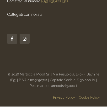
Contattaci al numero
(+39) 035-6224325
Collegati con noi su
© 2026 Martoccia Mood Srl | Via Pasubio 5, 24044 Dalmine
(Bg) | P.IVA 01819650761 | Capitale Sociale € 30.000 I.v. |
Pec: martocciamoodsrl@pec.it
Privacy Policy
–
Cookie Policy