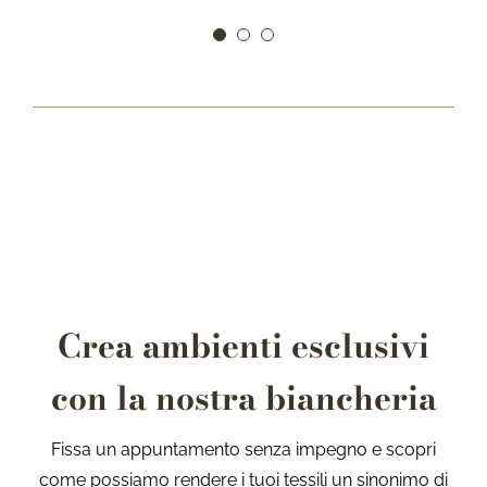
nostri appartamenti ancora più intimi e
accoglienti.
In particolare, il nostro ringraziamento va a
Marica, cuore e anima dell’azienda.
Antonio e Ida
,
Chalet Alpenrose Misurina Dolomiti
Crea ambienti esclusivi
con la nostra biancheria
Fissa un appuntamento senza impegno e scopri
come possiamo rendere i tuoi tessili un sinonimo di